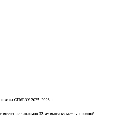
й школы СПбГЭУ 2025–2026 гг.
ное вручение дипломов 32-му выпуску международной