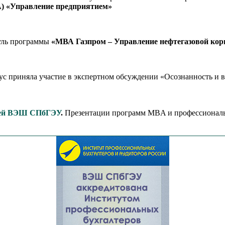
MBA) «Управление предприятием»
уль программы
«МВА Газпром – Управление нефтегазовой корп
риняла участие в экспертном обсуждении «Осознанность и вы
рей ВЭШ СПбГЭУ
.
Презентации программ MBA и профессиональ