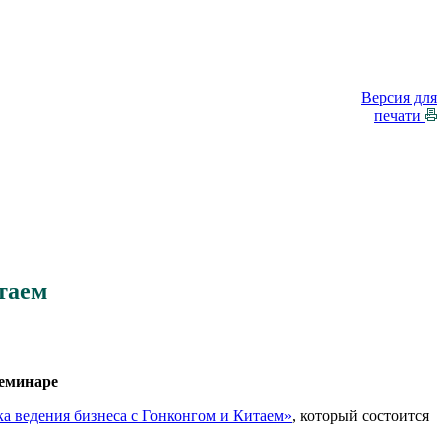
Версия для
печати
таем
семинаре
а ведения бизнеса с Гонконгом и Китаем»
, который состоится