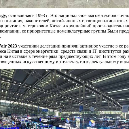
ogy
, основанная в 1993 г. Это национальное высокотехнологичн
ого питания, накопителей, литий-ионных и свинцово-кислотных
едприятие в материковом Китае и крупнейший производитель н
я компании, ее приоритетные номенклатурные группы Были про
.
Fair 2023
участники делегации приняли активное участие в ее ра
 Китая в сфере энергетики, средств связи и IT, институтов ра
 на выставке в течение ряда предшествующих лет. В этом году 
посвященных искусственному интеллекту, интеллектуальному вож