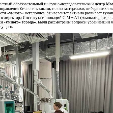
естный образовательный и научно-исследовательский центр
Моск
направления биологии, химии, новых материалов, кибернетики ле
сети «умного» мегаполиса. Университет активно развивает гума
го директора Института инноваций CIM + A1 (компьютеризирова
ки «умного» города»
. Были рассмотрены вопросы урбанизации б
дущего.