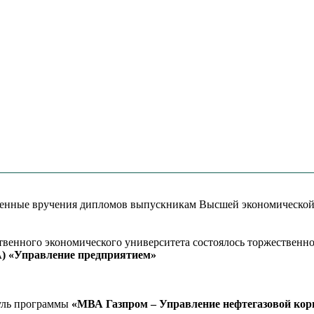
твенные вручения дипломов выпускникам Высшей экономическо
ственного экономического университета состоялось торжествен
MBA) «Управление предприятием»
уль программы
«МВА Газпром – Управление нефтегазовой корп