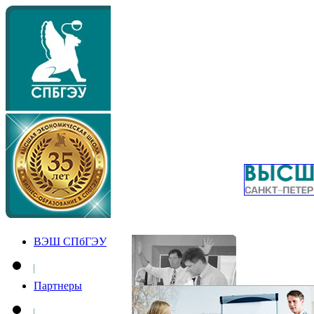
ВЭШ СПбГЭУ
Партнеры