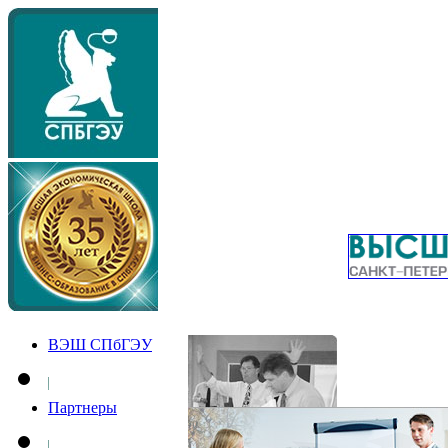
ВЭШ СПбГЭУ
Партнеры