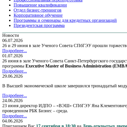
Повышение квалификации
Отдел бизнес-тренингов
Корпоративное обучение
Программы и семинары для кредитных организаций
Президентская программа
Новости
06.07.2026
26 и 29 июня в зале Ученого Совета СПбГЭУ прошли торжес
Подробнее...
01.07.2026
26 июня в зале Ученого Совета Санкт-Петербургского государ
программы
Executive Master of Business Administration (E
Подробнее...
29.06.2026
В Высшей экономической школе завершился тринадцатый мод
Подробнее...
24.06.2026
23 июня директор ИДПО – «ВЭШ» СПбГЭУ Яна Клементовичус п
проведенном РБК Бизнес – среда.
Подробнее...
04.06.2026
Приглашаем Вас
17 сентября в 18:30
на
День открытых две