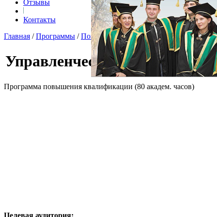
Отзывы
Контакты
Главная
/
Программы
/
Повышение квалификации
/
Управленче
Управленческий учет и контр
Программа повышения квалификации (80 академ. часов)
Целевая аудитория
: